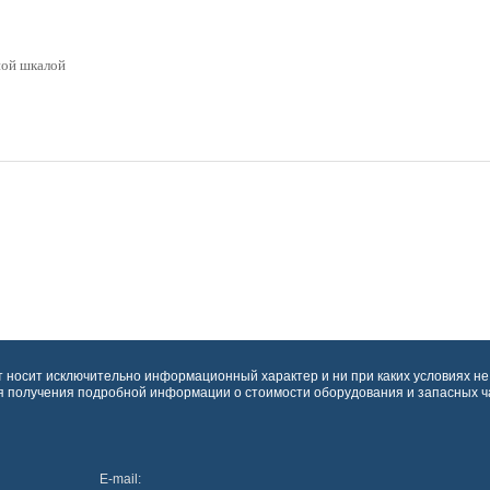
ной шкалой
т носит исключительно информационный характер и ни при каких условиях н
ля получения подробной информации о стоимости оборудования и запасных ч
E-mail: