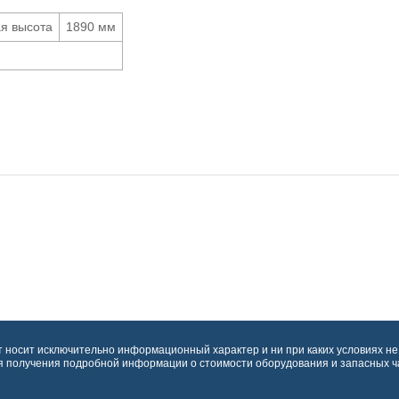
я высота
1890 мм
т носит исключительно информационный характер и ни при каких условиях н
ля получения подробной информации о стоимости оборудования и запасных ч